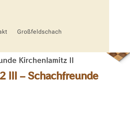
akt
Großfeldschach
nde Kirchenlamitz II
 III – Schachfreunde