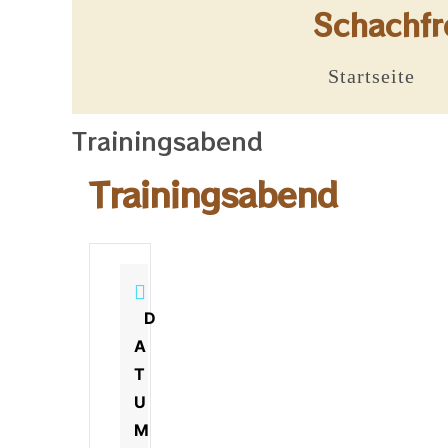
Schachfr
Startseite
Trainingsabend
Trainingsabend
D
A
T
U
M